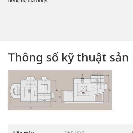
hỏng bộ gia nhiệt.
Thông số kỹ thuật sả
Kiểu mẫu
NKT-1040