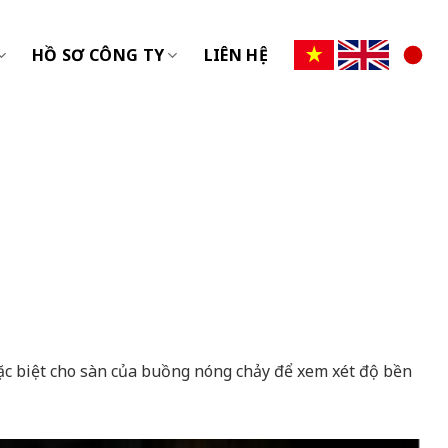
HỒ SƠ CÔNG TY
LIÊN HỆ
đặc biệt cho sàn của buồng nóng chảy để xem xét độ bền