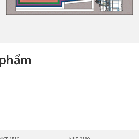
n phẩm
NKT-1550
NKT-2580