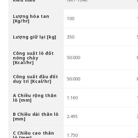
Lượng hòa tan
100
[Kg/hr]
Lượng giữ lại [kg]
350
Công suất lò đốt
50.000
nóng chảy
[Kcal/hr]
Công suất đầu đốt
50.000
duy trì [Kcal/hr]
A Chiều rộng thân
1.160
lò [mm]
B Chiều dài thân lò
2.495
[mm]
C Chiều cao thân
1.750
lò [mm]