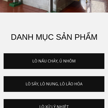
DANH MỤC SẢN PHẨM
LÒ NẤU CHẢY, Ủ NHÔM
LÒ SẤY, LÒ NUNG, LÒ LÃO HÓA
LÒ XỬ LÝ NHIỆT