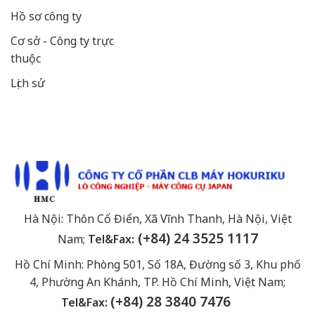
Hồ sơ công ty
Cơ sở - Công ty trực
thuộc
Lịch sử
Hà Nội: Thôn Cổ Điển, Xã Vĩnh Thanh, Hà Nội, Việt
(+84) 24 3525 1117
Nam;
Tel&Fax:
Hồ Chí Minh: Phòng 501, Số 18A, Đường số 3, Khu phố
4, Phường An Khánh, TP. Hồ Chí Minh, Việt Nam;
(+84) 28 3840 7476
4
76
Tel&Fax: