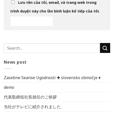
Lưu tên của tôi, email, và trang web trong
trình duyệt này cho lần bình luận kế tiếp của tôi.
News post
Zasebne Seanse Ugodnosti ✚ slovensko območje ♦️
demo
代表取締役社長就任のご挨拶
当社がテレビに紹介されました