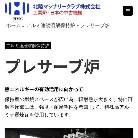
Skip
to
content
ホーム
»
アルミ連続溶解保持炉
»
プレサーブ炉
アルミ連続溶解保持炉
プレサーブ炉
熱エネルギーの有効活用に向かって
保持室の燃焼スペースが広い為、輻射熱が大きく、特に溶
解室床部には、強度・耐摩耗性を考慮 して、特殊高アル
ミナ質煉瓦を使用しています。