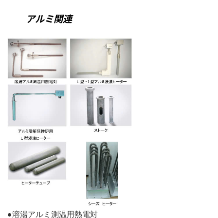
アルミ関連
●溶湯アルミ測温用熱電対