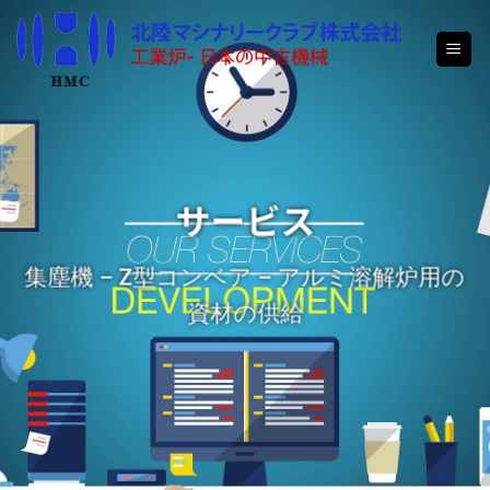
Skip
to
content
サービス
集塵機 – Z型コンベア – アルミ溶解炉用の
資材の供給