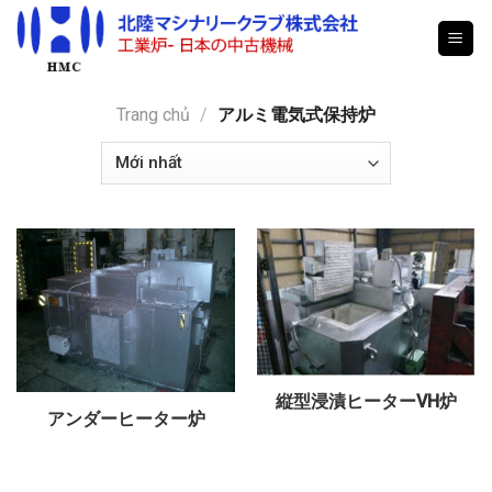
Skip
to
content
Trang chủ
/
アルミ電気式保持炉
縦型浸漬ヒーターVH炉
アンダーヒーター炉